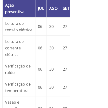
Ação
JUL
AGO
SET
OUT
NOV
DE
preventiva
Leitura de
06
30
27
26
29
30
tensão elétrica
Leitura de
corrente
06
30
27
26
29
30
elétrica
Verificação de
06
30
27
26
29
30
ruído
Verificação de
06
30
27
26
29
30
temperatura
Vazão e