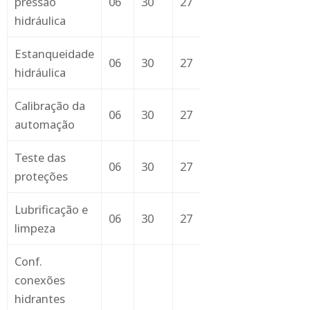
pressão
06
30
27
26
29
30
hidráulica
Estanqueidade
06
30
27
26
29
30
hidráulica
Calibração da
06
30
27
26
29
30
automação
Teste das
06
30
27
26
29
30
proteções
Lubrificação e
06
30
27
26
29
30
limpeza
Conf.
conexões
hidrantes