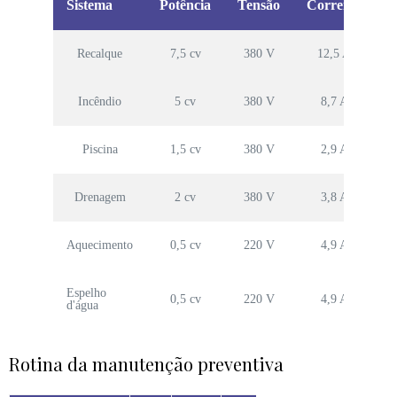
Sistema
Potência
Tensão
Corrente
Q
Recalque
7,5 cv
380 V
12,5 A
Incêndio
5 cv
380 V
8,7 A
Piscina
1,5 cv
380 V
2,9 A
Drenagem
2 cv
380 V
3,8 A
Aquecimento
0,5 cv
220 V
4,9 A
Espelho
0,5 cv
220 V
4,9 A
d'água
Rotina da manutenção preventiva