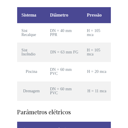
Sistema
Diâmetro
Pressão
Sist
DN = 40 mm
H = 105
Recalque
PPR
mca
Sist
H = 105
DN = 63 mm FG
Incêndio
mca
DN = 60 mm
Piscina
H = 20 mca
PVC
DN = 60 mm
Drenagem
H = 11 mca
PVC
Parâmetros elétricos