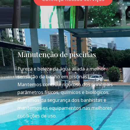
Manutenção de piscinas
Pureza e beleza da água aliada a melhor
sensação de banho em piscinas.
Mantemos controle rigoroso dos principais
parâmetros físicos, químicos e biológicos.
Cuidamos da segurança dos banhistas e
mantemos os equipamentos nas melhores
condições de uso.