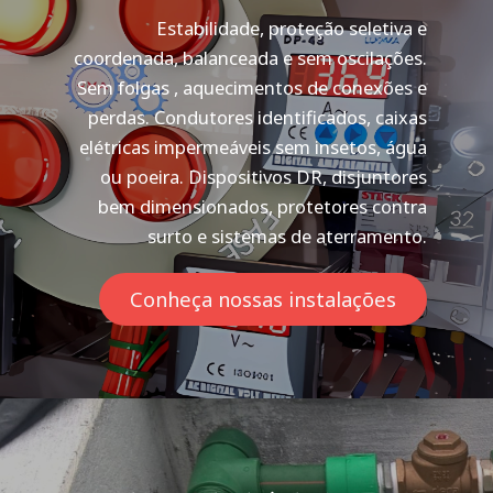
Estabilidade, proteção seletiva e
coordenada, balanceada e sem oscilações.
Sem folgas , aquecimentos de conexões e
perdas. Condutores identificados, caixas
elétricas impermeáveis sem insetos, água
ou poeira. Dispositivos DR, disjuntores
bem dimensionados, protetores contra
surto e sistemas de aterramento.
Conheça nossas instalações