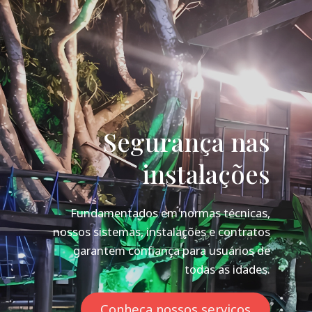
Segurança nas
instalações
Fundamentados em normas técnicas,
nossos sistemas, instalações e contratos
garantem confiança para usuários de
todas as idades.
Conheça nossos serviços